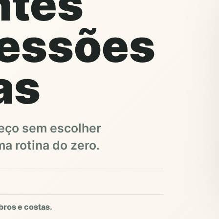
ntes
essões
as
meço sem escolher
a rotina do zero.
bros e costas.